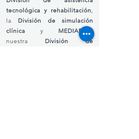
División de asistencia
tecnológica y rehabilitación
,
la
División de simulación
clínica
y
MEDIAPRO
,
nuestra
División de
integración de sistemas,
y en
2011 la
División de desarrollo
profesional
, especializada en
el sector de edad temprana.
Nuestras facilidades en
Caguas incluyen una tienda
de productos educativos;
10,000 pies cuadrados con la