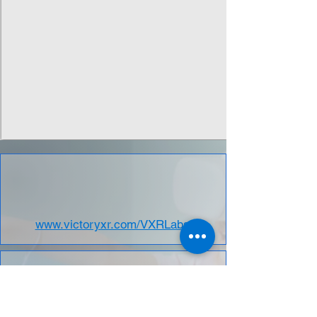
www.victoryxr.com/VXRLabs/