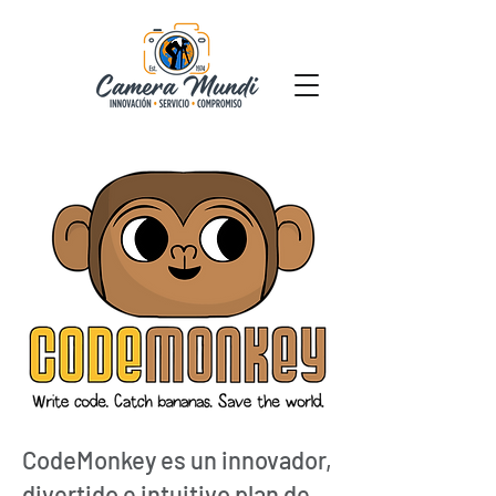
CodeMonkey es un innovador,
divertido e intuitivo plan de