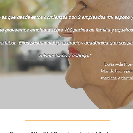
 es que desde estos comienzos con 2 empleados (mi esposo y y
nte proveemos empleo a sobre 100 padres de familia y aquellos
ra labor. Ellos poseen más preparación académica que sus pad
mismo tesón y entrega."
Doña Ada Rive
Mundi, Inc. y pr
médicos y dental