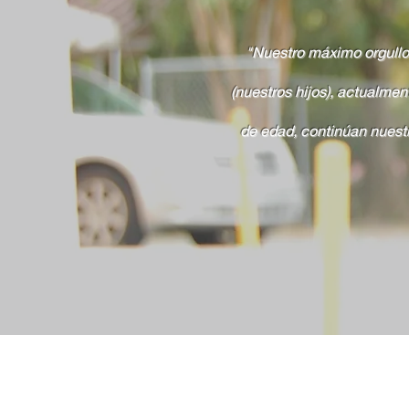
"Nuestro máximo orgullo
(nuestros hijos), actualme
de edad, continúan nuest