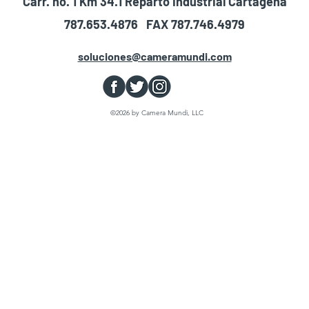
Carr. no. 1 Km 34.1 Reparto Industrial Cartagena
787.653.4876 FAX 787.746.4979
soluciones@cameramundi.com
©2026 by Camera Mundi, LLC