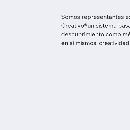
Somos representantes exc
Creativo®un sistema basa
descubrimiento como méto
en sí mismos, creatividad
En su plataforma SmartTe
primera infancia

Descubra lo fácil que es 
para promover un mayor c
investigaciones independ