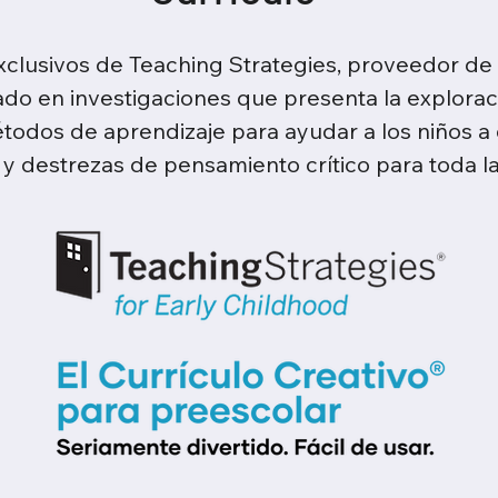
lusivos de Teaching Strategies, proveedor de E
do en investigaciones que presenta la exploració
dos de aprendizaje para ayudar a los niños a d
 y destrezas de pensamiento crítico para toda la 
ach, encontrará el único ecosistema conectado 
utilizar este ecosistema de soluciones innovador
recimiento y la retención de profesores ha si
ientes.