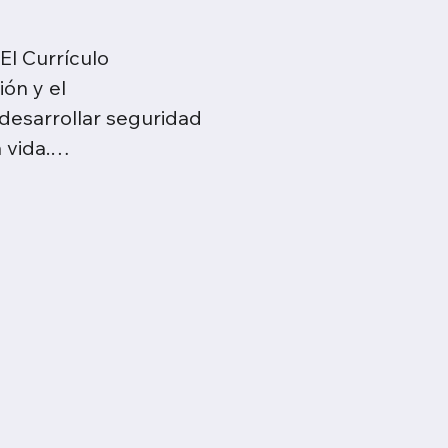
l Currículo 
n y el 
esarrollar seguridad 
vida.

en la educación de la 
as, cuyo potencial 
do demostrado por 