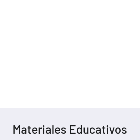
rículo Creativo® y el sistema de evaluación GO
tinua y bajo demanda, mientras que nuestro en
cias a la medida: colaboramos con especialistas
aptado a las necesidades específicas de cada cl
Materiales Educativos