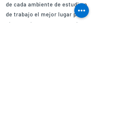
de cada ambiente de estudio o
de trabajo el mejor lugar para
alcanzar las metas que se han
establecido; por eso y
más,
Camera Mundi
es
VISIÓN.
Carr. no. 1 Km 34.1 Reparto Industrial
Cartagena
787.653.4876
FAX
787.746.4979
soluciones@cameramundi.com