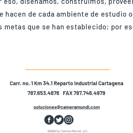
or eso, diseñamos, construimos, provee
e hacen de cada ambiente de estudio o 
as metas que se han establecido; por e
Carr. no. 1 Km 34.1 Reparto Industrial Cartagena
787.653.4876 FAX 787.746.4979
soluciones@cameramundi.com
©2026 by Camera Mundi, LLC