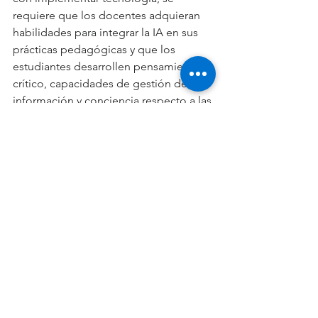
requiere que los docentes adquieran 
habilidades para integrar la IA en sus 
prácticas pedagógicas y que los 
estudiantes desarrollen pensamiento 
crítico, capacidades de gestión de la 
información y conciencia respecto a las 
implicaciones sociales y éticas de la IA. 
En este sentido, los programas de 
capacitación continua y la actualización 
curricular son elementos 
fundamentales para preparar a las 
nuevas generaciones ante una realidad 
cada vez más automatizada.
La colaboración interdisciplinaria 
constituye otra dirección prioritaria. El 
diseño e implementación de 
soluciones basadas en IA requieren la 
sinergia entre especialistas en 