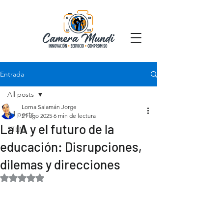
Entrada
All posts
Lorna Salamán Jorge
All posts
21 ago 2025
6 min de lectura
La IA y el futuro de la
STEM
educación: Disrupciones,
dilemas y direcciones
Obtuvo NaN de 5 estrellas.