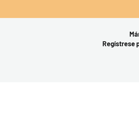
Mán
Regístrese p