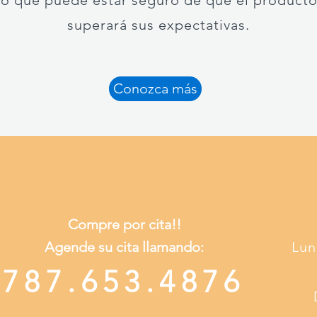
 lo que puede estar seguro de que el product
superará sus expectativas.
Conozca más
Compre por cita!!
Agende su cita llamando:
Lun
787.653.4876