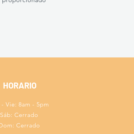
o proporcionado
HORARIO
 - Vie: 8am - 5pm
Sáb: Cerrado
Dom: Cerrado