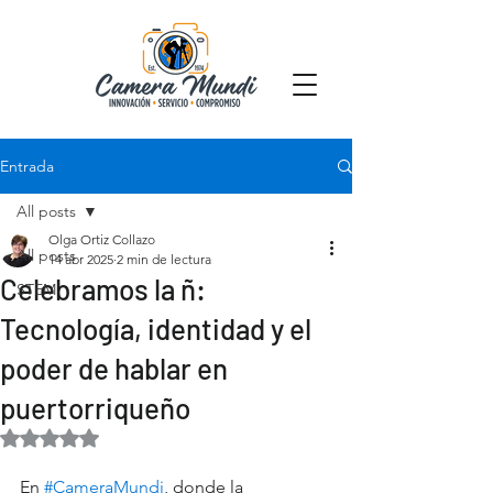
Entrada
All posts
Olga Ortiz Collazo
All posts
14 abr 2025
2 min de lectura
Celebramos la ñ:
STEM
Tecnología, identidad y el
poder de hablar en
puertorriqueño
Obtuvo NaN de 5 estrellas.
En 
#CameraMundi
, donde la 