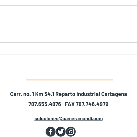
Más Allá de los Números:
Enseñando Matemáticas a
Través de la Programación
Carr. no. 1 Km 34.1 Reparto Industrial Cartagena
787.653.4876 FAX 787.746.4979
soluciones@cameramundi.com