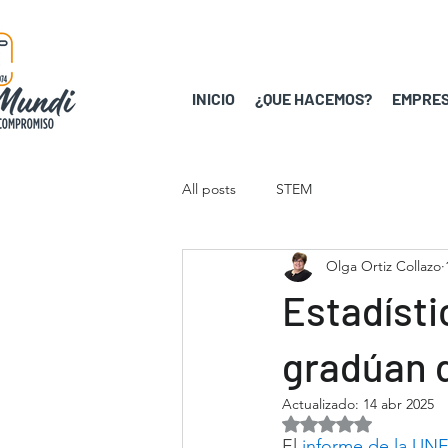
INICIO
¿QUE HACEMOS?
EMPRES
All posts
STEM
Olga Ortiz Collazo
Estadísti
gradúan d
Actualizado:
14 abr 2025
Obtuvo NaN de 5 est
El 
informe de la UNE