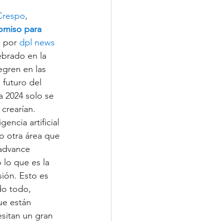
Crespo
, 
omiso para 
 por 
dpl news
ebrado en la 
egren en las 
 futuro del 
 2024 solo se 
crearían.
encia artificial 
o otra área que 
advance 
 lo que es la 
ión. Esto es 
do todo, 
ue están 
itan un gran 