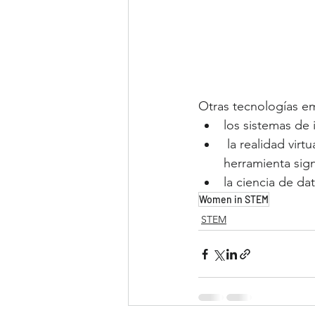
Otras tecnologías e
los sistemas de 
 la realidad virtual, que, de acuerdo con Crespo, se está convirtiendo en una 
herramienta signi
la ciencia de da
Women in STEM
STEM