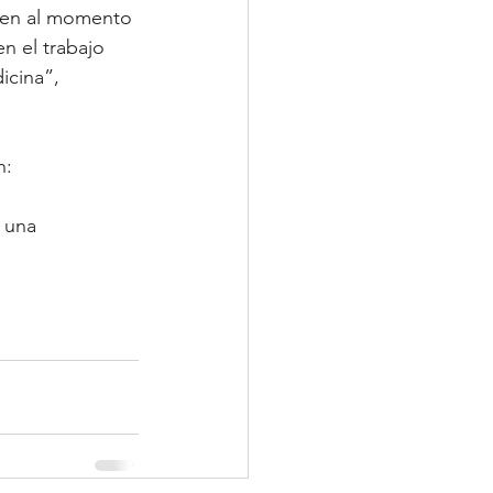
cen al momento 
n el trabajo 
icina”, 
n: