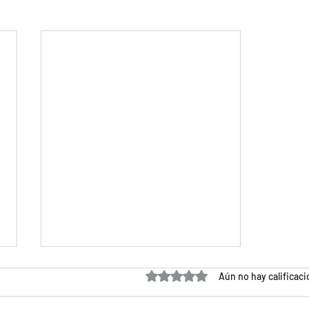
Obtuvo 0 de 5 estrellas.
Aún no hay calificac