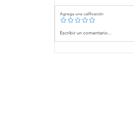
Agrega una calificación
Impresión 3D en la Educación:
Escribir un comentario...
Ideas que se Convierten en
Soluciones