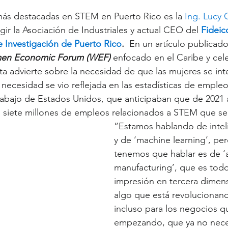
más destacadas en STEM en Puerto Rico es la 
Ing. Lucy 
gir la Asociación de Industriales y actual CEO del 
Fideic
e Investigación de Puerto Rico
.
  En un artículo publicado
n Economic Forum (WEF)
 enfocado en el Caribe y cel
rta advierte sobre la necesidad de que las mujeres se int
necesidad se vio reflejada en las estadísticas de empleo
abajo de Estados Unidos, que anticipaban que de 2021 a
os siete millones de empleos relacionados a STEM que se 
“Estamos hablando de intelig
y de ‘machine learning’, per
tenemos que hablar es de ‘
manufacturing’, que es todo
impresión en tercera dimens
algo que está revolucionan
incluso para los negocios q
empezando, que ya no neces